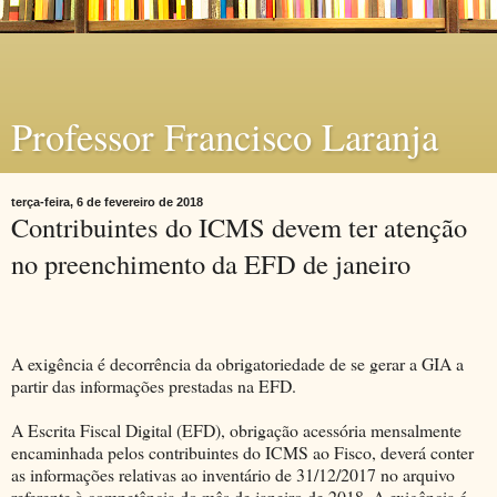
Professor Francisco Laranja
terça-feira, 6 de fevereiro de 2018
Contribuintes do ICMS devem ter atenção
no preenchimento da EFD de janeiro
A exigência é decorrência da obrigatoriedade de se gerar a GIA a
partir das informações prestadas na EFD.
A Escrita Fiscal Digital (EFD), obrigação acessória mensalmente
encaminhada pelos contribuintes do ICMS ao Fisco, deverá conter
as informações relativas ao inventário de 31/12/2017 no arquivo
referente à competência do mês de janeiro de 2018. A exigência é