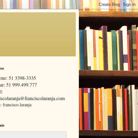
tos
fone:
51 3398-3335
ar: 51 999.499.777
l:
iscolaranja@franciscolaranja.com
 francisco.laranja
ate