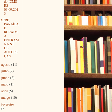
do ICMS
RS
06.09.201
3
ACRE,
PARAÍBA
E
RORAIM
A
ENTRAM
NA ST
DE
AUTOPE
ÇAS
agosto
(11)
►
julho
(7)
►
junho
(2)
►
maio
(1)
►
abril
(5)
►
março
(10)
►
fevereiro
►
(8)