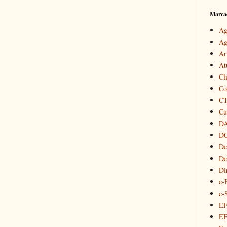
Marca
Ag
Ag
Ar
At
Cl
Co
CT
Cu
D
D
De
De
Di
e-
e-
EF
EF