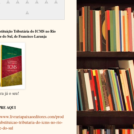
tituição Tributária do ICMS no Rio
 do Sul, de Francisco Laranja
ra já o seu!
RE AQUI
//www.livrariapaixaoeditores.com/prod
ubstituicao-tributaria-do-icms-no-rio-
e-do-sul