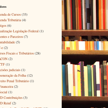
dores
enda de Cursos
(33)
enda Tributária
(4)
tigos
(6)
ualização Legislação Federal
(1)
ientes e Parceiros
(7)
ntabilidade
(5)
-e
(2)
rsos Fiscais e Tributários
(28)
ACON
(2)
CTF
(1)
cisões judiciais
(1)
soneração da Folha
(12)
reito Penal Tributário
(1)
Financeira
(2)
Social
(1)
D Contribuições
(3)
D Reinf
(2)