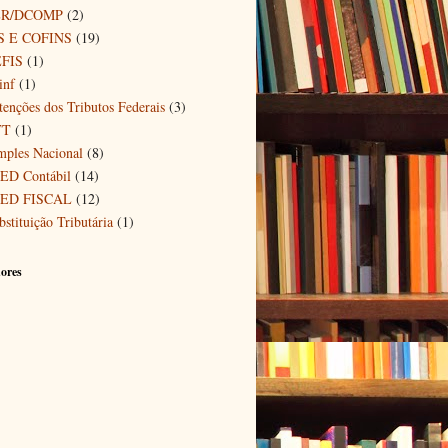
ER/DCOMP
(2)
S E COFINS
(19)
FIS
(1)
inf
(1)
tenções dos Tributos Federais
(3)
TT
(1)
mples Nacional
(8)
ED Contábil
(14)
ED FISCAL
(12)
bstituição Tributária
(1)
ores