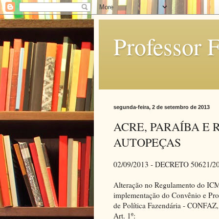
Professor 
segunda-feira, 2 de setembro de 2013
ACRE, PARAÍBA E
AUTOPEÇAS
02/09/2013 - DECRETO 50621/2
Alteração no Regulamento do I
implementação do Convênio e Prot
de Política Fazendária - CONFAZ, 
Art. 1º: