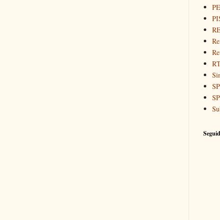
P
PI
RE
Re
Re
R
Si
SP
SP
Su
Seguid