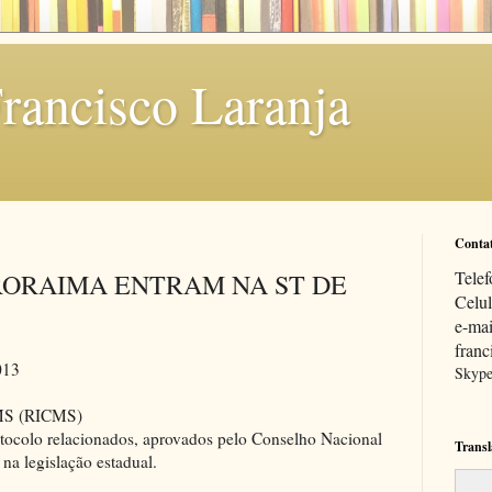
Francisco Laranja
Conta
Tele
 RORAIMA ENTRAM NA ST DE
Celul
e-mai
franc
013
Skype:
CMS (RICMS)
ocolo relacionados, aprovados pelo Conselho Nacional
Transl
na legislação estadual.