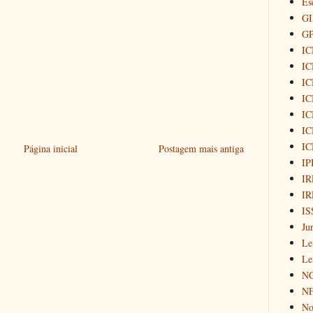
Es
G
G
I
I
IC
IC
IC
IC
IC
Página inicial
Postagem mais antiga
IP
IR
IR
IS
Ju
Le
Le
N
NF
Not