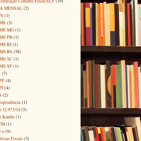
crituração Contábil Fiscal ECF
(19)
IA MENSAL
(2)
PS
(1)
CMS
(3)
CMS MG
(1)
MS PR
(1)
MS RJ
(1)
MS RS
(58)
MS SC
(1)
MS SP
(1)
I
(7)
PF
(4)
PJ
(4)
S
(2)
risprudência
(1)
i 12.973/14
(5)
i Kandir
(1)
CM
(1)
-e
(9)
ícias Fiscais
(3)