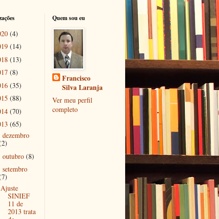
zações
Quem sou eu
020
(4)
019
(14)
018
(13)
017
(8)
Francisco
016
(35)
Silva Laranja
015
(88)
Ver meu perfil
completo
014
(70)
013
(65)
dezembro
►
(2)
outubro
(8)
►
setembro
▼
(7)
Ajuste
SINIEF
11 de
2013 trata