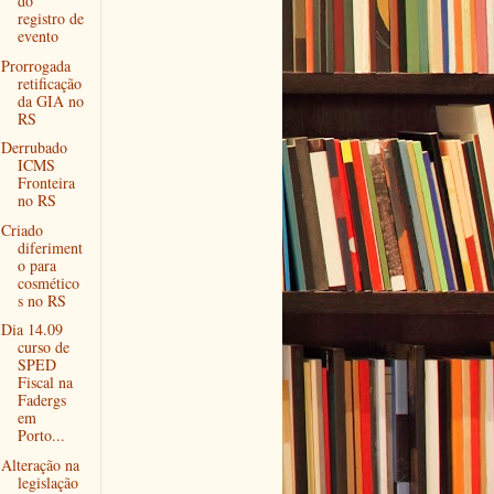
do
registro de
evento
Prorrogada
retificação
da GIA no
RS
Derrubado
ICMS
Fronteira
no RS
Criado
diferiment
o para
cosmético
s no RS
Dia 14.09
curso de
SPED
Fiscal na
Fadergs
em
Porto...
Alteração na
legislação