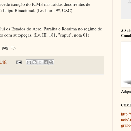
ncede isenção do ICMS nas saídas decorrentes de
 Itaipu Binacional. (Lv. I, art. 9º, CXC)
clui os Estados do Acre, Paraíba e Roraima no regime de
A Subs
es com autopeças. (Lv. III, 181, "caput", nota 01)
Grande
 pág. 1).
1:02
Adqui
COMP
http:
ucts/s
grand