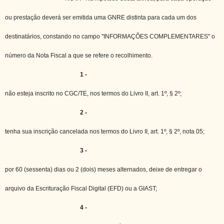
ou prestação deverá ser emitida uma GNRE distinta para cada um dos
destinatários, constando no campo "INFORMAÇÕES COMPLEMENTARES" o
número da Nota Fiscal a que se refere o recolhimento.
1 -
não esteja inscrito no CGC/TE, nos termos do Livro II, art. 1º, § 2º;
2 -
tenha sua inscrição cancelada nos termos do Livro II, art. 1º, § 2º, nota 05;
3 -
por 60 (sessenta) dias ou 2 (dois) meses alternados, deixe de entregar o
arquivo da Escrituração Fiscal Digital (EFD) ou a GIAST;
4 -