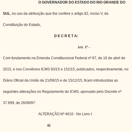
O GOVERNADOR DO ESTADO DO RIO GRANDE DO
SUL
, no uso da atribuição que lhe confere o artigo 82, inciso V, da
Constituição do Estado,
D E C R E T A:
Art. 1º -
Com fundamento na Emenda Constitucional Federal nº 87, de 16 de abril de
2015, e nos Convênios ICMS 93/15 e 152/15, publicados, respectivamente, no
Diário Oficial da União de 21/09/15 e de 15/12/15, ficam introduzidas as
seguintes alterações no Regulamento do ICMS, aprovado pelo Decreto nº
37.699, de 26/08/97:
ALTERAÇÃO Nº 4610 - No Livro I:
a)