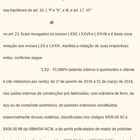
nas hipóteses do art. 16, I, "f" e "h", e III, e art. 17, VI:"
g)
no art. 23, ficam revogados os incisos LXXII, LXXVII e LXXVIII e é dada nova
redação aos incisos LXV e LXXIX, mantida a redação de suas respectivas
notas, conforme segue:
"LXV - 70,588% (setenta inteiros e quinhentos e oitenta
e oito milésimos por cento), de 1º de janeiro de 2016 a 31 de março de 2016,
nas saídas internas de construções pré-fabricadas, com estrutura de ferro, de
aço ou de compósito polimérico, de paredes exteriores constituídas
essencialmente dessas matérias, classificadas nos códigos 9406.00.92 e
9406.00.99 da NBM/SH-NCM, e de perfis pultrudados de matriz de poliéster