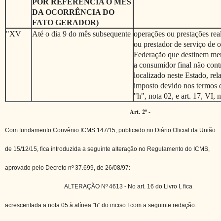
POR REFERÊNCIA O MÊS
DA OCORRÊNCIA DO
FATO GERADOR)
"XV
Até o dia 9 do mês subsequente
operações ou prestações rea
ou prestador de serviço de 
Federação que destinem mer
a consumidor final não cont
localizado neste Estado, rel
imposto devido nos termos do
"h", nota 02, e art. 17, VI, 
Art. 2º -
Com fundamento Convênio ICMS 147/15, publicado no Diário Oficial da União
de 15/12/15, fica introduzida a seguinte alteração no Regulamento do ICMS,
aprovado pelo Decreto nº 37.699, de 26/08/97:
ALTERAÇÃO Nº 4613 - No art. 16 do Livro I, fica
acrescentada a nota 05 à alínea "h" do inciso I com a seguinte redação: